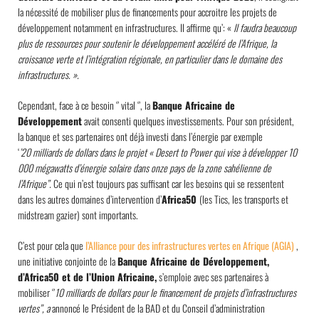
la nécessité de mobiliser plus de financements pour accroitre les projets de
développement notamment en infrastructures. Il affirme qu’: «
Il faudra beaucoup
plus de ressources pour soutenir le développement accéléré de l’Afrique, la
croissance verte et l’intégration régionale, en particulier dans le domaine des
infrastructures. ».
Cependant, face à ce besoin ‘’ vital ‘’, la
Banque Africaine de
Développement
avait consenti quelques investissements. Pour son président,
la banque et ses partenaires ont déjà investi dans l’énergie par exemple
‘
’20 milliards de dollars dans le projet « Desert to Power qui vise à développer 10
000 mégawatts d’énergie solaire dans onze pays de la zone sahélienne de
l’Afrique’’.
Ce qui n’est toujours pas suffisant car les besoins qui se ressentent
dans les autres domaines d’intervention d’
Africa50
(les Tics, les transports et
midstream gazier) sont importants.
C’est pour cela que
l’Alliance pour des infrastructures vertes en Afrique (AGIA)
,
une initiative conjointe de la
Banque Africaine de Développement,
d’Africa50 et de l’Union Africaine,
s’emploie avec ses partenaires à
mobiliser ‘’
10 milliards de dollars pour le financement de projets d’infrastructures
vertes’’, a
annoncé le Président de la BAD et du Conseil d’administration