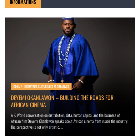
INFORMATIONS
CINÉMA - INDUSTRIES CULTURELLES ET CRÉATIVES
DEYEMI OKANLAWON – BUILDING THE ROADS FOR
AFRICAN CINEMA
A K-World conversation on distribution, data, human capital and the business of
African film Deyemi Okanlawon speaks about African cinema from inside the industry.
His perspective is not only artistic. ...