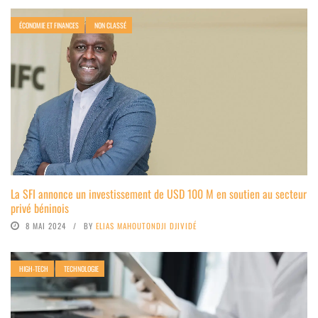
ÉCONOMIE ET FINANCES
NON CLASSÉ
La SFI annonce un investissement de USD 100 M en soutien au secteur
privé béninois
8 MAI 2024
BY
ELIAS MAHOUTONDJI DJIVIDÉ
HIGH-TECH
TECHNOLOGIE