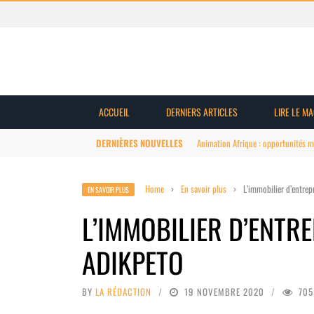
ACCUEIL
DERNIERS ARTICLES
LIRE LE M
DERNIÈRES NOUVELLES
Animation Afrique : structuration 
Home
›
En savoir plus
›
L’immobilier d’entrep
EN SAVOIR PLUS
L’IMMOBILIER D’ENTRE
ADIKPETO
BY
LA RÉDACTION
19 NOVEMBRE 2020
705