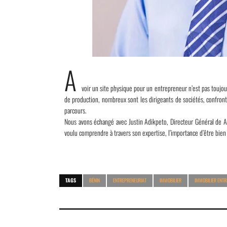
A
voir un site physique pour un entrepreneur n’est pas toujour
de production, nombreux sont les dirigeants de sociétés, confron
parcours.
Nous avons échangé avec Justin Adikpeto, Directeur Général de 
voulu comprendre à travers son expertise, l’importance d’être bien
TAGS
BÉNIN
ENTREPRENEURIAT
IMMOBILIER
IMMOBILIER ENTR