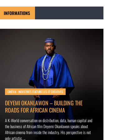
INFORMATIONS
MODE - INDUSTRIES CUL
CINÉMA - INDUSTRIES CULTURELLES ET CRÉATIVES
TISSU INDIGO 
DEYEMI OKANLAWON – BUILDING THE
ANCESTRAL EN 
ROADS FOR AFRICAN CINEMA
ÉCONOMIQUE
A K-World conversation on distribution, data, human capital and
the business of African film Deyemi Okanlawon speaks about
L’indigo béninois : qu
African cinema from inside the industry. His perspective is not
valeur La filière du t
only artistic. ...
Pendant des décennies, 