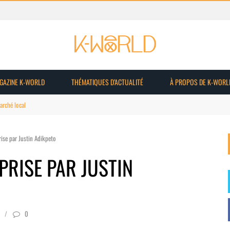
AGAZINE K-WORLD
THÉMATIQUES D’ACTUALITÉ
À PROPOS DE K-WORL
du marché
rise par Justin Adikpeto
PRISE PAR JUSTIN
0