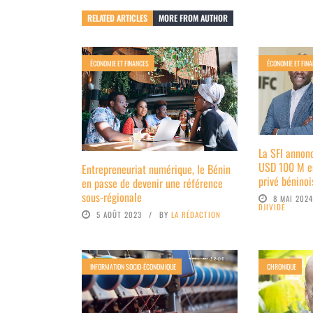
RELATED ARTICLES
MORE FROM AUTHOR
ÉCONOMIE ET FINANCES
ÉCONOMIE ET FIN
La SFI annon
USD 100 M en
Entrepreneuriat numérique, le Bénin
privé béninoi
en passe de devenir une référence
sous-régionale
8 MAI 202
DJIVIDÉ
5 AOÛT 2023
BY
LA RÉDACTION
INFORMATION SOCIO-ÉCONOMIQUE
CHRONIQUE