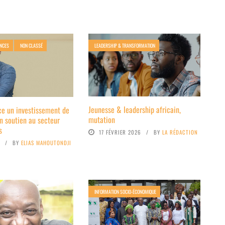
ANCES
NON CLASSÉ
LEADERSHIP & TRANSFORMATION
Jeunesse & leadership africain,
ce un investissement de
mutation
 soutien au secteur
s
17 FÉVRIER 2026
BY
LA RÉDACTION
4
BY
ELIAS MAHOUTONDJI
INFORMATION SOCIO-ÉCONOMIQUE