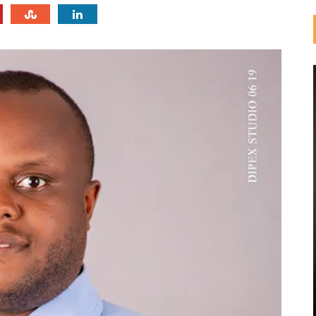
CINÉMA - INDUSTRIES CULTURELLES ET CRÉATIVES
CINÉMA AFRICAIN : MARCHÉ ET
OPPORTUNITÉS.
Un marché de 20 milliards USD dont la valeur reste à capter. Le
cinéma africain combine une production déjà élevée et une
demande en forte croissance. Pourtant, une part importante ...