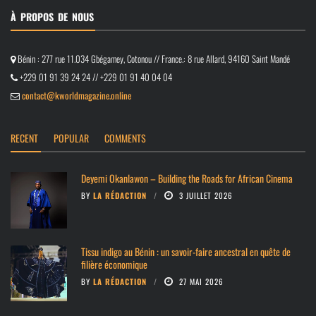
À PROPOS DE NOUS
Bénin : 277 rue 11.034 Gbégamey, Cotonou // France.: 8 rue Allard, 94160 Saint Mandé
+229 01 91 39 24 24 // +229 01 91 40 04 04
contact@kworldmagazine.online
RECENT
POPULAR
COMMENTS
Deyemi Okanlawon – Building the Roads for African Cinema
BY
LA RÉDACTION
3 JUILLET 2026
Tissu indigo au Bénin : un savoir-faire ancestral en quête de
filière économique
BY
LA RÉDACTION
27 MAI 2026