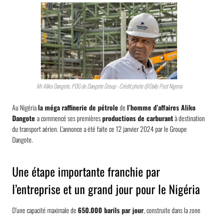
Mr Aliko Dangote, PDG de Dangote Group - Crédit photo @Daily Post Nigeria
Au Nigéria
la méga raffinerie de pétrole
de
l’homme d’affaires Aliko
Dangote
a commencé ses premières
productions de carburant
à destination
du transport aérien. L’annonce a été faite ce 12 janvier 2024 par le Groupe
Dangote.
Une étape importante franchie par
l’entreprise et un grand jour pour le Nigéria
D’une capacité maximale de
650.000 barils par jour
, construite dans la zone