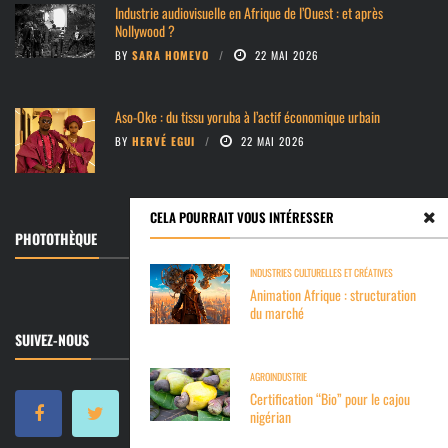
Industrie audiovisuelle en Afrique de l’Ouest : et après
Nollywood ?
BY
SARA HOMEVO
22 MAI 2026
Aso-Oke : du tissu yoruba à l’actif économique urbain
BY
HERVÉ EGUI
22 MAI 2026
CELA POURRAIT VOUS INTÉRESSER
PHOTOTHÈQUE
INDUSTRIES CULTURELLES ET CRÉATIVES
Animation Afrique : structuration
du marché
SUIVEZ-NOUS
AGROINDUSTRIE
Certification “Bio” pour le cajou
nigérian