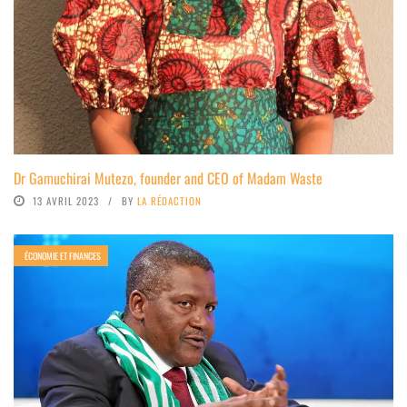
Dr Gamuchirai Mutezo, founder and CEO of Madam Waste
13 AVRIL 2023
BY
LA RÉDACTION
ÉCONOMIE ET FINANCES