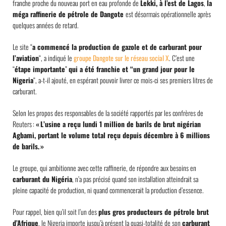
franche proche du nouveau port en eau profonde de
Lekki, à l’est de Lagos
,
la
méga raffinerie de pétrole de Dangote
est désormais opérationnelle après
quelques années de retard.
Le site “
a commencé la production de gazole et de carburant pour
l’aviation
“, a indiqué le
groupe Dangote sur le réseau social X
. C’est une
“
étape importante
”
qui a été franchie et “un grand jour pour le
Nigeria
“, a-t-il ajouté, en espérant pouvoir livrer ce mois-ci ses premiers litres de
carburant.
Selon les propos des responsables de la société rapportés par les confrères de
Reuters :
« L’usine a reçu lundi 1 million de barils de brut nigérian
Agbami, portant le volume total reçu depuis décembre à 6 millions
de barils. »
Le groupe, qui ambitionne avec cette raffinerie
,
de répondre aux besoins en
carburant du Nigéria
, n’a pas précisé quand son installation atteindrait sa
pleine capacité de production, ni quand commencerait la production d’essence.
Pour rappel, bien qu’il soit l’un des
plus gros producteurs de pétrole brut
d’Afrique
, le Nigeria importe jusqu’à présent la quasi-totalité de son
carburant