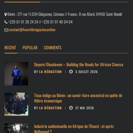
Bénin : 277 rue 11.034 Gbégamey, Cotonou // France.: 8 rue Allard, 94160 Saint Mandé
+229 01 91 39 24 24 // +229 01 91 40 04 04
contact@kworldmagazine.online
RECENT
POPULAR
COMMENTS
Deyemi Okanlawon – Building the Roads for African Cinema
BY
LA RÉDACTION
3 JUILLET 2026
Tissu indigo au Bénin : un savoir-faire ancestral en quête de
filière économique
BY
LA RÉDACTION
27 MAI 2026
Industrie audiovisuelle en Afrique de l’Ouest : et après
Nollywood ?