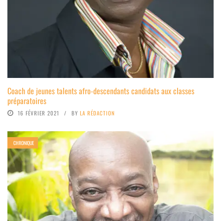
Coach de jeunes talents afro-descendants candidats aux classes
préparatoires
16 FÉVRIER 2021
BY
LA RÉDACTION
CHRONIQUE