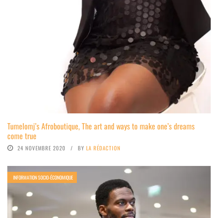
Tumelomj’s Afroboutique, The art and ways to make one’s dreams
come true
24 NOVEMBRE 2020
BY
LA RÉDACTION
INFORMATION SOCIO-ÉCONOMIQUE