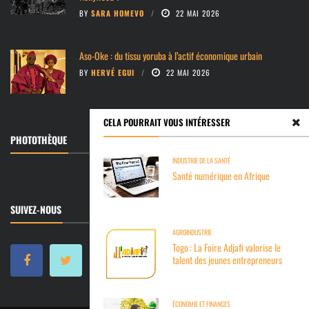
BY
SARA HOMEVO
22 MAI 2026
Aso-Oke : du tissu yoruba à l’actif économique urbain
BY
HERVÉ EGUI
22 MAI 2026
CELA POURRAIT VOUS INTÉRESSER
PHOTOTHÈQUE
INDUSTRIE DE LA SANTÉ
Santé numérique en Afrique
SUIVEZ-NOUS
AGROINDUSTRIE
Togo : La Foire Adjafi valorise le
talent des jeunes entrepreneurs
ÉCONOMIE ET FINANCES