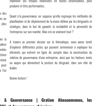
maintenir ses troupes mobilisées en toutes circonstances, pour
produire et être performantes.
er des
Quant à la gouvernance, on suppose qu’elle regroupe les méthodes de
er, ou
planification et de déploiement de la vision définie par les dirigeants et
s plus
stratèges, dans le but de garantir la rentabilité et la pérennité de
l’entreprise sur son marché. Mais est-ce vraiment tout ?
ans la
A travers ce premier dossier sur la thématique, nous avons tenté
valeur
d’explorer différentes pistes qui peuvent commencer à expliquer les
rchés
éléments qui entrent en ligne de compte dans la construction du
ctions
schéma de gouvernance d’une entreprise, ainsi que les facteurs innés
 mince
ou acquis qui alimentent la posture du dirigeant, dans son rôle de
, peut
leader.
e l’on
Bonne lecture !
ip & Gouvernance | Gratien Ahouanmenou, les