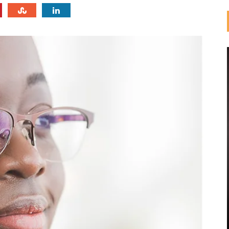
CINÉMA - INDUSTRIES CULTURELLES ET CRÉATIVES
CINÉMA AFRICAIN : MARCHÉ ET
OPPORTUNITÉS.
Un marché de 20 milliards USD dont la valeur reste à capter. Le
cinéma africain combine une production déjà élevée et une
demande en forte croissance. Pourtant, une part importante ...