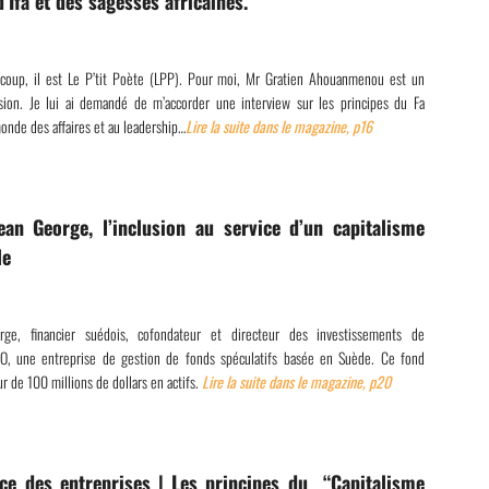
d’Ifà et des sagesses africaines.
coup, il est Le P’tit Poète (LPP). Pour moi, Mr Gratien Ahouanmenou est un
on. Je lui ai demandé de m’accorder une interview sur les principes du Fa
monde des affaires et au leadership…
Lire la suite dans le magazine, p16
ean George, l’inclusion au service d’un capitalisme
le
ge, financier suédois, cofondateur et directeur des investissements de
O, une entreprise de gestion de fonds spéculatifs basée en Suède. Ce fond
ur de 100 millions de dollars en actifs.
Lire la suite dans le magazine, p20
ce des entreprises |
Les principes du
“Capitalisme