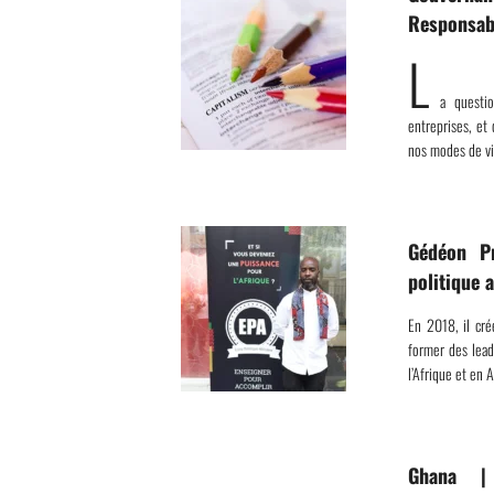
Responsab
L
a questi
entreprises, et 
nos modes de v
Gédéon P
politique a
En 2018, il cr
former des lead
l’Afrique et en 
Ghana