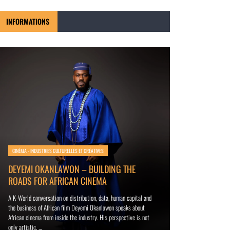
INFORMATIONS
MODE - INDUSTRIES CUL
CINÉMA - INDUSTRIES CULTURELLES ET CRÉATIVES
TISSU INDIGO 
DEYEMI OKANLAWON – BUILDING THE
ANCESTRAL EN 
ROADS FOR AFRICAN CINEMA
ÉCONOMIQUE
A K-World conversation on distribution, data, human capital and
the business of African film Deyemi Okanlawon speaks about
L’indigo béninois : qu
African cinema from inside the industry. His perspective is not
valeur La filière du t
only artistic. ...
Pendant des décennies, 