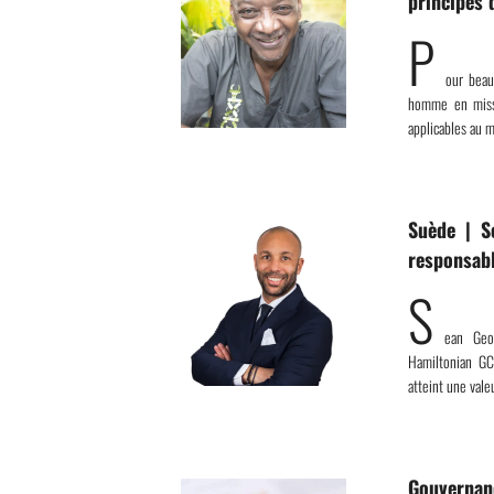
principes 
P
our beau
homme en missi
applicables au 
Suède | S
responsab
S
ean Geor
Hamiltonian GC
atteint une vale
Gouvernan