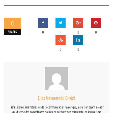
0
SHARES
0
+
0
0
0
0
Elias Mahoutondji Djividé
Professionnel des médias et de la communication numérique, je suis un esprit créatif
qui dispose des compétences solides en écriture web percutante, en journalisme