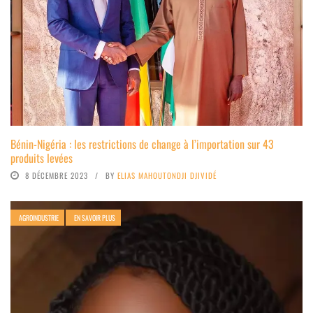
Bénin-Nigéria : les restrictions de change à l’importation sur 43
produits levées
8 DÉCEMBRE 2023
BY
ELIAS MAHOUTONDJI DJIVIDÉ
AGROINDUSTRIE
EN SAVOIR PLUS