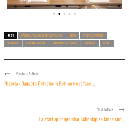
TAGS
BANQUE AFRICAINE DE DÉVELOPPEMENT
BÉNIN
ETUDE SECTORIELLE
INDUSTRIE
NATHALIE DAOUDA
ND CONSULTANT GROUP
STRATÉGIE
TEXTILE
Previous Article
Nigéria : Dangote Petroleum Refinery est face ...
Next Article
La startup congolaise Schoolap se lance sur ...