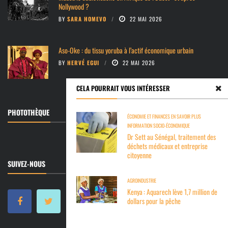
Nollywood ?
BY
SARA HOMEVO
22 MAI 2026
Aso-Oke : du tissu yoruba à l’actif économique urbain
BY
HERVÉ EGUI
22 MAI 2026
CELA POURRAIT VOUS INTÉRESSER
PHOTOTHÈQUE
ÉCONOMIE ET FINANCES
EN SAVOIR PLUS
INFORMATION SOCIO-ÉCONOMIQUE
Dr Sett au Sénégal, traitement des
déchets médicaux et entreprise
citoyenne
SUIVEZ-NOUS
AGROINDUSTRIE
Kenya : Aquarech lève 1,7 million de
dollars pour la pêche