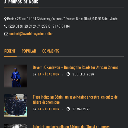
À PROPOS DE NOUS
Bénin : 277 rue 11.034 Gbégamey, Cotonou // France.: 8 rue Allard, 94160 Saint Mandé
+229 01 91 39 24 24 // +229 01 91 40 04 04
contact@kworldmagazine.online
RECENT
POPULAR
COMMENTS
Deyemi Okanlawon – Building the Roads for African Cinema
BY
LA RÉDACTION
3 JUILLET 2026
Tissu indigo au Bénin : un savoir-faire ancestral en quête de
filière économique
BY
LA RÉDACTION
27 MAI 2026
Industrie audiovisuelle en Afrique de l’Ouest : et après