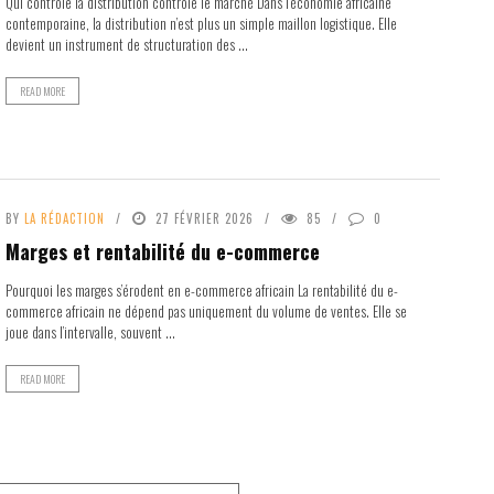
Qui contrôle la distribution contrôle le marché Dans l’économie africaine
contemporaine, la distribution n’est plus un simple maillon logistique. Elle
devient un instrument de structuration des ...
READ MORE
BY
LA RÉDACTION
27 FÉVRIER 2026
85
0
Marges et rentabilité du e-commerce
Pourquoi les marges s’érodent en e-commerce africain La rentabilité du e-
commerce africain ne dépend pas uniquement du volume de ventes. Elle se
joue dans l’intervalle, souvent ...
READ MORE