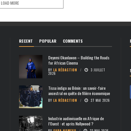
LOAD MORE
RECENT
POPULAR
COMMENTS
Deyemi Okanlawon – Building the Roads
for African Cinema
BY
LA RÉDACTION
3 JUILLET
2026
Tissu indigo au Bénin : un savoir-faire
ancestral en quête de filière économique
BY
LA RÉDACTION
27 MAI 2026
Industrie audiovisuelle en Afrique de
l’Ouest : et après Nollywood ?
BY
SARA HOMEVO
22 MAI 2026