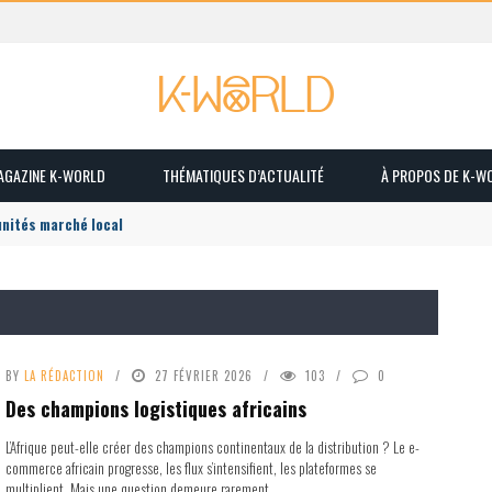
MAGAZINE K-WORLD
THÉMATIQUES D’ACTUALITÉ
À PROPOS DE K-W
unités marché local
BY
LA RÉDACTION
27 FÉVRIER 2026
103
0
Des champions logistiques africains
L’Afrique peut-elle créer des champions continentaux de la distribution ? Le e-
commerce africain progresse, les flux s’intensifient, les plateformes se
multiplient. Mais une question demeure rarement ...