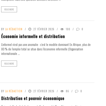
READ MORE
BY
LA RÉDACTION
27 FÉVRIER 2026
100
0
Économie informelle et distribution
L’informel n’est pas une anomalie : c’est le modèle dominant En Afrique, plus de
80 % de l’emploi total se situe dans l’économie informelle (Organisation
internationale ...
READ MORE
BY
LA RÉDACTION
27 FÉVRIER 2026
86
0
Distribution et pouvoir économique