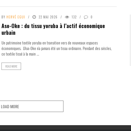
BY
HERVÉ EGUI
22 MAI 2026
132
0
Aso-Oke : du tissu yoruba à l’actif économique
urbain
Un patrimoine textile yoruba en transition vers de nouveaux espaces
économiques. L’Aso-Oke n’a jamais été un tissu ordinaire. Pendant des siècles,
ce textile tissé à la main ...
READ MORE
LOAD MORE