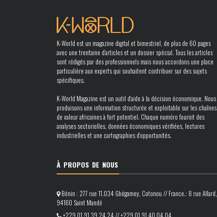
K-World est un magazine digital et bimestriel, de plus de 60 pages
avec une trentaine d’articles et un dossier spécial. Tous les articles
sont rédigés par des professionnels mais nous accordons une place
particulière aux experts qui souhaitent contribuer sur des sujets
spécifiques.
K-World Magazine est un outil d’aide à la décision économique. Nous
produisons une information structurée et exploitable sur les chaînes
de valeur africaines à fort potentiel. Chaque numéro fournit des
analyses sectorielles, données économiques vérifiées, lectures
industrielles et une cartographies d’opportunités.
À PROPOS DE NOUS
Bénin : 277 rue 11.034 Gbégamey, Cotonou // France.: 8 rue Allard,
94160 Saint Mandé
+229 01 91 39 24 24 // +229 01 91 40 04 04