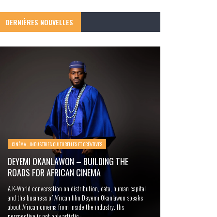
DERNIÈRES NOUVELLES
CINÉMA - INDUSTRIES CULTURELLES ET CRÉATIVES
DEYEMI OKANLAWON – BUILDING THE
ROADS FOR AFRICAN CINEMA
A K-World conversation on distribution, data, human capital
and the business of African film Deyemi Okanlawon speaks
about African cinema from inside the industry. His
perspective is not only artistic. ...