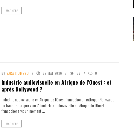
READ MORE
BY
SARA HOMEVO
22 MAI 2026
67
0
Industrie audiovisuelle en Afrique de l’Ouest : et
après Nollywood ?
Industrie audiovisuelle en Afrique de l’Ouest francophone : rattraper Nollywood
ou tracer sa propre voie ? L’industrie audiovisuelle en Afrique de l’Ouest
francophone vit un moment ...
READ MORE