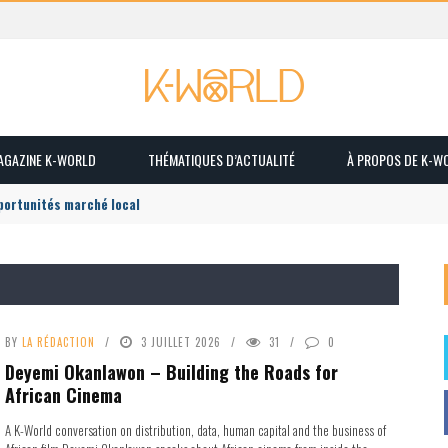
MAGAZINE K-WORLD
THÉMATIQUES D’ACTUALITÉ
À PROPOS DE K-W
pportunités marché local
BY
LA RÉDACTION
3 JUILLET 2026
31
0
Deyemi Okanlawon – Building the Roads for
African Cinema
A K-World conversation on distribution, data, human capital and the business of