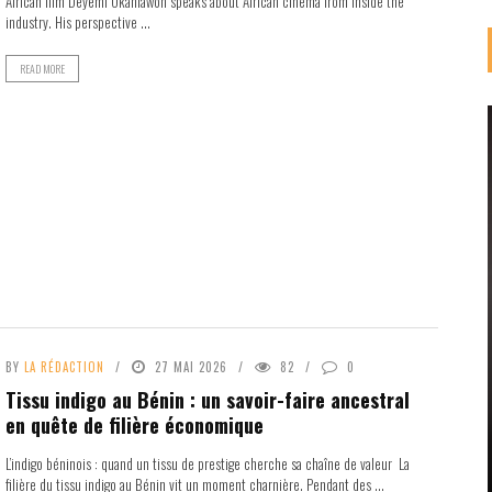
African film Deyemi Okanlawon speaks about African cinema from inside the
industry. His perspective ...
READ MORE
BY
LA RÉDACTION
27 MAI 2026
82
0
Tissu indigo au Bénin : un savoir-faire ancestral
en quête de filière économique
L’indigo béninois : quand un tissu de prestige cherche sa chaîne de valeur La
filière du tissu indigo au Bénin vit un moment charnière. Pendant des ...