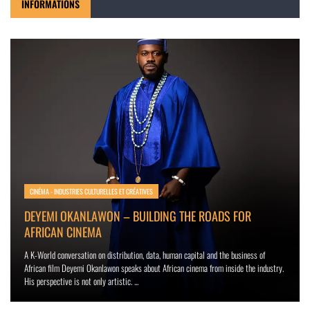
INFORMATIONS
CINÉMA - INDUSTRIES CULTURELLES ET CRÉATIVES
DEYEMI OKANLAWON – BUILDING THE ROADS FOR
AFRICAN CINEMA
A K-World conversation on distribution, data, human capital and the business of
African film Deyemi Okanlawon speaks about African cinema from inside the industry.
His perspective is not only artistic. ...