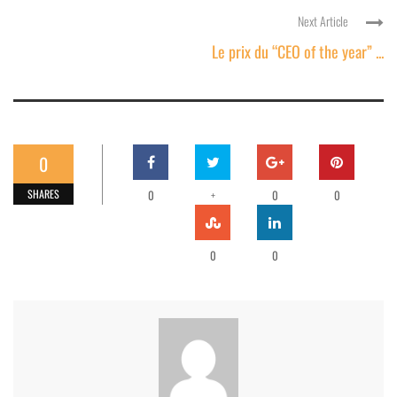
Next Article
Le prix du “CEO of the year” ...
0
SHARES
0
+
0
0
0
0