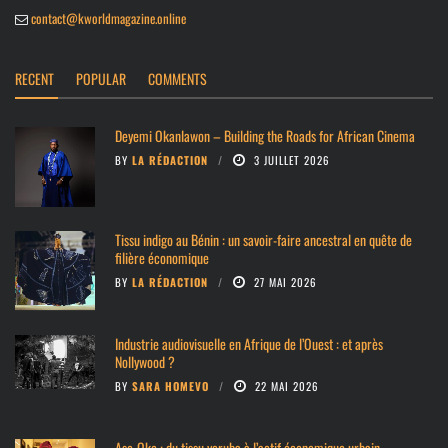
contact@kworldmagazine.online
RECENT
POPULAR
COMMENTS
Deyemi Okanlawon – Building the Roads for African Cinema
BY
LA RÉDACTION
3 JUILLET 2026
Tissu indigo au Bénin : un savoir-faire ancestral en quête de
filière économique
BY
LA RÉDACTION
27 MAI 2026
Industrie audiovisuelle en Afrique de l’Ouest : et après
Nollywood ?
BY
SARA HOMEVO
22 MAI 2026
Aso-Oke : du tissu yoruba à l’actif économique urbain