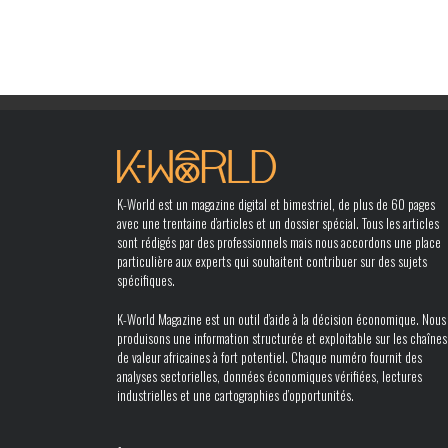
K-World est un magazine digital et bimestriel, de plus de 60 pages
avec une trentaine d’articles et un dossier spécial. Tous les articles
sont rédigés par des professionnels mais nous accordons une place
particulière aux experts qui souhaitent contribuer sur des sujets
spécifiques.
K-World Magazine est un outil d’aide à la décision économique. Nous
produisons une information structurée et exploitable sur les chaînes
de valeur africaines à fort potentiel. Chaque numéro fournit des
analyses sectorielles, données économiques vérifiées, lectures
industrielles et une cartographies d’opportunités.