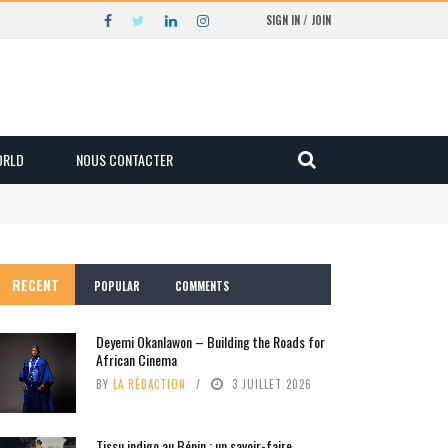
SIGN IN / JOIN
ORLD
NOUS CONTACTER
RECENT
POPULAR
COMMENTS
Deyemi Okanlawon – Building the Roads for
African Cinema
BY
LA RÉDACTION
3 JUILLET 2026
Tissu indigo au Bénin : un savoir-faire