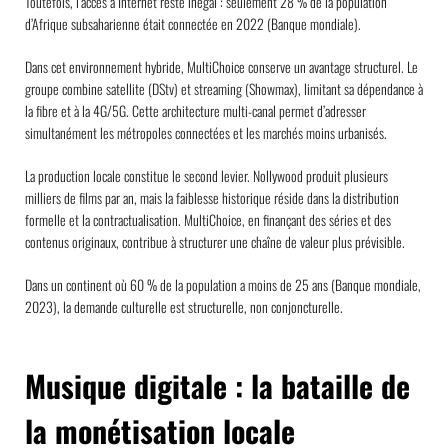
Toutefois, l’accès à Internet reste inégal : seulement 28 % de la population
d’Afrique subsaharienne était connectée en 2022 (Banque mondiale).
Dans cet environnement hybride, MultiChoice conserve un avantage structurel. Le
groupe combine satellite (DStv) et streaming (Showmax), limitant sa dépendance à
la fibre et à la 4G/5G. Cette architecture multi-canal permet d’adresser
simultanément les métropoles connectées et les marchés moins urbanisés.
La production locale constitue le second levier. Nollywood produit plusieurs
milliers de films par an, mais la faiblesse historique réside dans la distribution
formelle et la contractualisation. MultiChoice, en finançant des séries et des
contenus originaux, contribue à structurer une chaîne de valeur plus prévisible.
Dans un continent où 60 % de la population a moins de 25 ans (Banque mondiale,
2023), la demande culturelle est structurelle, non conjoncturelle.
Musique digitale : la bataille de
la monétisation locale