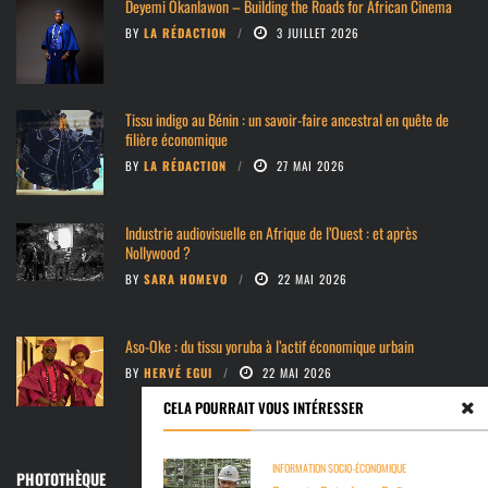
Deyemi Okanlawon – Building the Roads for African Cinema
BY
LA RÉDACTION
3 JUILLET 2026
Tissu indigo au Bénin : un savoir-faire ancestral en quête de
filière économique
BY
LA RÉDACTION
27 MAI 2026
Industrie audiovisuelle en Afrique de l’Ouest : et après
Nollywood ?
BY
SARA HOMEVO
22 MAI 2026
Aso-Oke : du tissu yoruba à l’actif économique urbain
BY
HERVÉ EGUI
22 MAI 2026
CELA POURRAIT VOUS INTÉRESSER
INFORMATION SOCIO-ÉCONOMIQUE
PHOTOTHÈQUE