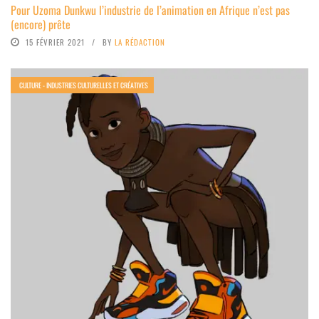
Pour Uzoma Dunkwu l’industrie de l’animation en Afrique n’est pas
(encore) prête
15 FÉVRIER 2021
BY
LA RÉDACTION
CULTURE - INDUSTRIES CULTURELLES ET CRÉATIVES