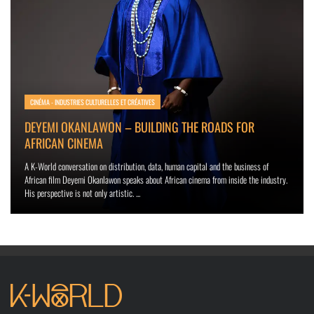
CINÉMA - INDUSTRIES CULTURELLES ET CRÉATIVES
DEYEMI OKANLAWON – BUILDING THE ROADS FOR
AFRICAN CINEMA
A K-World conversation on distribution, data, human capital and the business of
African film Deyemi Okanlawon speaks about African cinema from inside the industry.
His perspective is not only artistic. ...