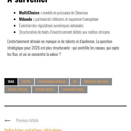
MultiChoice :
montée en puissance de Showmax
Mdundo :
partenariats télécoms et expansion francophone
Évolution des régulations numériques nationales
Structuration de fonds d’investissement dédiés aux médias africains
L’entertainment africain ne manque ni de talents ni d’audience. La question
stratégique pour 2026 est plus structurante : qui contrôle les canaux, qui capte
les flux, et où se concentre la valeur ?
TAGS
CULTURE
ENTERTAINMENT AFRICAIN
ICC
INDUSTRIES CRÉATIVES
MÉDIAS AFRICAINS
MUSIQUE DIGITALE
STREAMING AFRIQUE
Previous Article
Industries créatives africaines