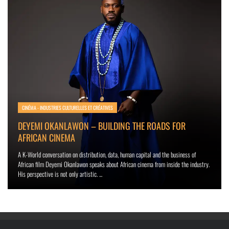
CINÉMA - INDUSTRIES CULTURELLES ET CRÉATIVES
DEYEMI OKANLAWON – BUILDING THE ROADS FOR
AFRICAN CINEMA
A K-World conversation on distribution, data, human capital and the business of
African film Deyemi Okanlawon speaks about African cinema from inside the industry.
His perspective is not only artistic. ...