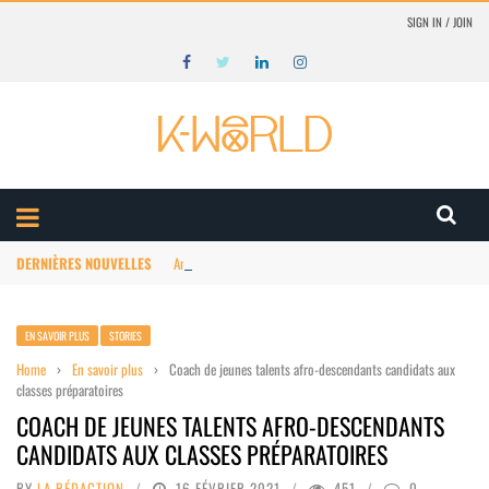
SIGN IN / JOIN
DERNIÈRES NOUVELLES
Animation Afrique : structuration du marché
EN SAVOIR PLUS
STORIES
Home
›
En savoir plus
›
Coach de jeunes talents afro-descendants candidats aux
classes préparatoires
COACH DE JEUNES TALENTS AFRO-DESCENDANTS
CANDIDATS AUX CLASSES PRÉPARATOIRES
BY
LA RÉDACTION
16 FÉVRIER 2021
451
0