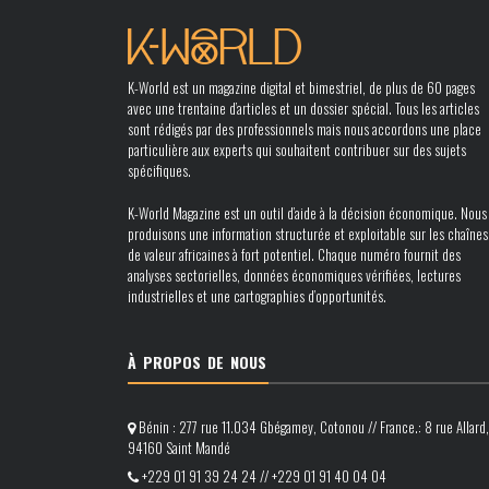
K-World est un magazine digital et bimestriel, de plus de 60 pages
avec une trentaine d’articles et un dossier spécial. Tous les articles
sont rédigés par des professionnels mais nous accordons une place
particulière aux experts qui souhaitent contribuer sur des sujets
spécifiques.
K-World Magazine est un outil d’aide à la décision économique. Nous
produisons une information structurée et exploitable sur les chaînes
de valeur africaines à fort potentiel. Chaque numéro fournit des
analyses sectorielles, données économiques vérifiées, lectures
industrielles et une cartographies d’opportunités.
À PROPOS DE NOUS
Bénin : 277 rue 11.034 Gbégamey, Cotonou // France.: 8 rue Allard,
94160 Saint Mandé
+229 01 91 39 24 24 // +229 01 91 40 04 04