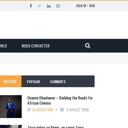
SIGN IN / JOIN
ORLD
NOUS CONTACTER
RECENT
POPULAR
COMMENTS
Deyemi Okanlawon – Building the Roads for
African Cinema
BY
LA RÉDACTION
3 JUILLET 2026
Tissu indigo au Bénin : un savoir-faire