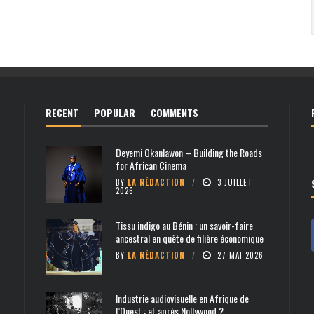
RECENT
POPULAR
COMMENTS
Deyemi Okanlawon – Building the Roads
for African Cinema
BY
LA RÉDACTION
3 JUILLET
2026
Tissu indigo au Bénin : un savoir-faire
ancestral en quête de filière économique
BY
LA RÉDACTION
27 MAI 2026
Industrie audiovisuelle en Afrique de
l’Ouest : et après Nollywood ?