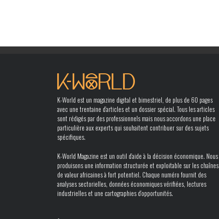
K-World est un magazine digital et bimestriel, de plus de 60 pages
avec une trentaine d’articles et un dossier spécial. Tous les articles
sont rédigés par des professionnels mais nous accordons une place
particulière aux experts qui souhaitent contribuer sur des sujets
spécifiques.
K-World Magazine est un outil d’aide à la décision économique. Nous
produisons une information structurée et exploitable sur les chaînes
de valeur africaines à fort potentiel. Chaque numéro fournit des
analyses sectorielles, données économiques vérifiées, lectures
industrielles et une cartographies d’opportunités.