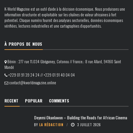
K-World Magazine est un outil d’aide à la décision économique. Nous produisons une
information structurée et exploitable sur les chaînes de valeur africaines à fort
potentiel. Chaque numéro fournit des analyses sectorielles, données économiques
vérifiées, lectures industrielles et une cartographies d’opportunités.
À PROPOS DE NOUS
Bénin : 277 rue 11.034 Gbégamey, Cotonou // France.: 8 rue Allard, 94160 Saint
Mandé
+229 01 91 39 24 24 // +229 01 91 40 04 04
contact@kworldmagazine.online
RECENT
POPULAR
COMMENTS
Deyemi Okanlawon – Building the Roads for African Cinema
BY
LA RÉDACTION
3 JUILLET 2026