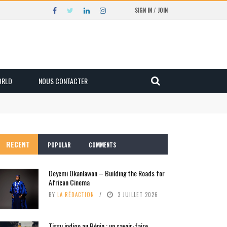
SIGN IN / JOIN
ORLD
NOUS CONTACTER
RECENT
POPULAR
COMMENTS
Deyemi Okanlawon – Building the Roads for
African Cinema
BY
LA RÉDACTION
3 JUILLET 2026
Tissu indigo au Bénin : un savoir-faire