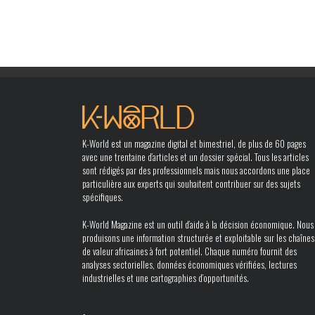
K-World est un magazine digital et bimestriel, de plus de 60 pages
avec une trentaine d’articles et un dossier spécial. Tous les articles
sont rédigés par des professionnels mais nous accordons une place
particulière aux experts qui souhaitent contribuer sur des sujets
spécifiques.
K-World Magazine est un outil d’aide à la décision économique. Nous
produisons une information structurée et exploitable sur les chaînes
de valeur africaines à fort potentiel. Chaque numéro fournit des
analyses sectorielles, données économiques vérifiées, lectures
industrielles et une cartographies d’opportunités.