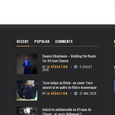
RECENT
POPULAR
COMMENTS
Deyemi Okanlawon – Building the Roads
for African Cinema
BY
LA RÉDACTION
3 JUILLET
2026
Tissu indigo au Bénin : un savoir-faire
ancestral en quête de filière économique
BY
LA RÉDACTION
27 MAI 2026
Industrie audiovisuelle en Afrique de
l’Ouest : et après Nollywood ?