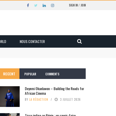
SIGN IN / JOIN
ORLD
NOUS CONTACTER
RECENT
POPULAR
COMMENTS
Deyemi Okanlawon – Building the Roads for
African Cinema
BY
LA RÉDACTION
3 JUILLET 2026
Tissu indigo au Bénin : un savoir-faire