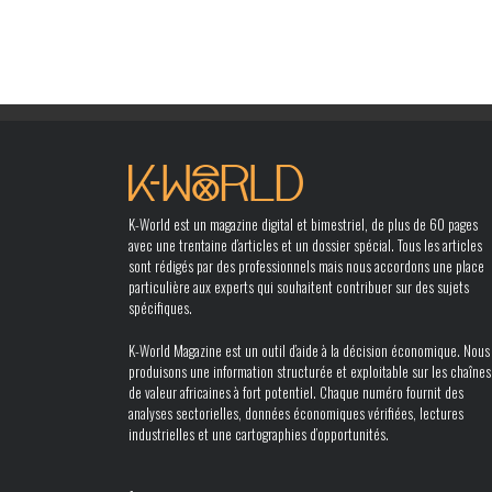
K-World est un magazine digital et bimestriel, de plus de 60 pages
avec une trentaine d’articles et un dossier spécial. Tous les articles
sont rédigés par des professionnels mais nous accordons une place
particulière aux experts qui souhaitent contribuer sur des sujets
spécifiques.
K-World Magazine est un outil d’aide à la décision économique. Nous
produisons une information structurée et exploitable sur les chaînes
de valeur africaines à fort potentiel. Chaque numéro fournit des
analyses sectorielles, données économiques vérifiées, lectures
industrielles et une cartographies d’opportunités.