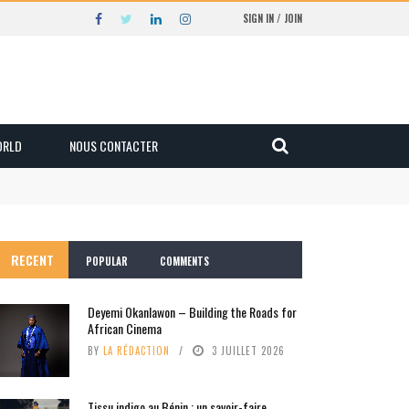
SIGN IN / JOIN
ORLD
NOUS CONTACTER
RECENT
POPULAR
COMMENTS
Deyemi Okanlawon – Building the Roads for
African Cinema
BY
LA RÉDACTION
3 JUILLET 2026
Tissu indigo au Bénin : un savoir-faire