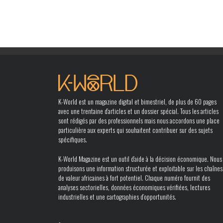
K-World est un magazine digital et bimestriel, de plus de 60 pages
avec une trentaine d’articles et un dossier spécial. Tous les articles
sont rédigés par des professionnels mais nous accordons une place
particulière aux experts qui souhaitent contribuer sur des sujets
spécifiques.
K-World Magazine est un outil d’aide à la décision économique. Nous
produisons une information structurée et exploitable sur les chaînes
de valeur africaines à fort potentiel. Chaque numéro fournit des
analyses sectorielles, données économiques vérifiées, lectures
industrielles et une cartographies d’opportunités.