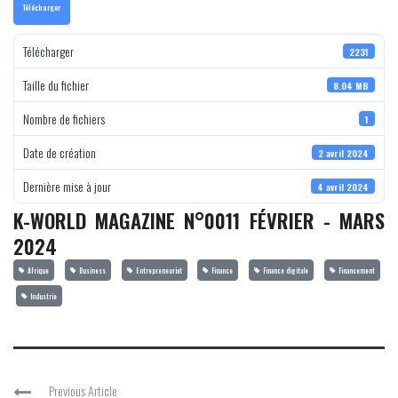
Télécharger
Télécharger
2231
Taille du fichier
8.04 MB
Nombre de fichiers
1
Date de création
2 avril 2024
Dernière mise à jour
4 avril 2024
K-WORLD MAGAZINE N°0011 FÉVRIER - MARS
2024
Afrique
Business
Entrepreneuriat
Finance
Finance digitale
Financement
Industrie
Previous Article