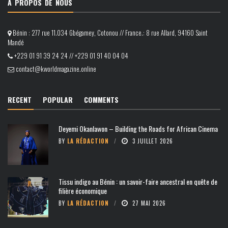
À PROPOS DE NOUS
Bénin : 277 rue 11.034 Gbégamey, Cotonou // France.: 8 rue Allard, 94160 Saint
Mandé
+229 01 91 39 24 24 // +229 01 91 40 04 04
contact@kworldmagazine.online
RECENT
POPULAR
COMMENTS
Deyemi Okanlawon – Building the Roads for African Cinema
BY
LA RÉDACTION
3 JUILLET 2026
Tissu indigo au Bénin : un savoir-faire ancestral en quête de
filière économique
BY
LA RÉDACTION
27 MAI 2026