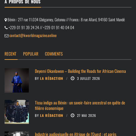
À PROPOS DE NOUS
Bénin : 277 rue 11.034 Gbégamey, Cotonou // France.: 8 rue Allard, 94160 Saint Mandé
+229 01 91 39 24 24 // +229 01 91 40 04 04
contact@kworldmagazine.online
RECENT
POPULAR
COMMENTS
Deyemi Okanlawon – Building the Roads for African Cinema
BY
LA RÉDACTION
3 JUILLET 2026
Tissu indigo au Bénin : un savoir-faire ancestral en quête de
filière économique
BY
LA RÉDACTION
27 MAI 2026
Industrie audiovisuelle en Afrique de l’Ouest : et après