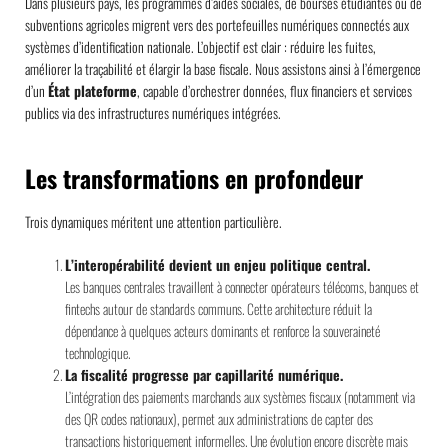
Dans plusieurs pays, les programmes d’aides sociales, de bourses étudiantes ou de
subventions agricoles migrent vers des portefeuilles numériques connectés aux
systèmes d’identification nationale. L’objectif est clair : réduire les fuites,
améliorer la traçabilité et élargir la base fiscale. Nous assistons ainsi à l’émergence
d’un
État plateforme
, capable d’orchestrer données, flux financiers et services
publics via des infrastructures numériques intégrées.
Les transformations en profondeur
Trois dynamiques méritent une attention particulière.
L’interopérabilité devient un enjeu politique central.
Les banques centrales travaillent à connecter opérateurs télécoms, banques et
fintechs autour de standards communs. Cette architecture réduit la
dépendance à quelques acteurs dominants et renforce la souveraineté
technologique.
La fiscalité progresse par capillarité numérique.
L’intégration des paiements marchands aux systèmes fiscaux (notamment via
des QR codes nationaux), permet aux administrations de capter des
transactions historiquement informelles. Une évolution encore discrète mais