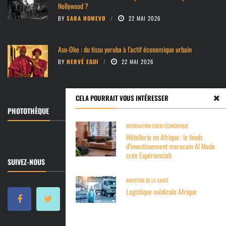
Nollywood ?
BY
SARA HOMEVO
22 MAI 2026
Aso-Oke : du tissu yoruba à l’actif économique urbain
BY
HERVÉ EGUI
22 MAI 2026
CELA POURRAIT VOUS INTÉRESSER
PHOTOTHÈQUE
INFORMATION SOCIO-ÉCONOMIQUE
Hôtellerie en Afrique : le fonds
d’investissement marocain Al Mada
crée Expérienciah
SUIVEZ-NOUS
INDUSTRIE DE LA SANTÉ
Logistique médicale Afrique