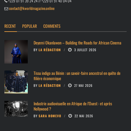
+229 01 91 39 24 24 // +229 01 91 40 04 04
contact@kworldmagazine.online
RECENT
POPULAR
COMMENTS
Deyemi Okanlawon – Building the Roads for African Cinema
BY
LA RÉDACTION
3 JUILLET 2026
Tissu indigo au Bénin : un savoir-faire ancestral en quête de
filière économique
BY
LA RÉDACTION
27 MAI 2026
Industrie audiovisuelle en Afrique de l’Ouest : et après
Nollywood ?
BY
SARA HOMEVO
22 MAI 2026