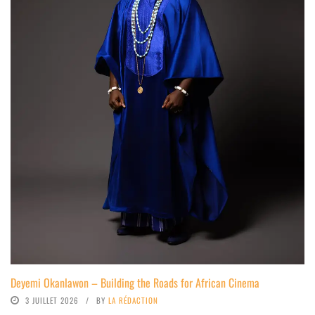
Deyemi Okanlawon – Building the Roads for African Cinema
3 JUILLET 2026
BY
LA RÉDACTION