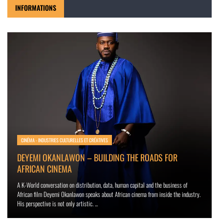
INFORMATIONS
CINÉMA - INDUSTRIES CULTURELLES ET CRÉATIVES
DEYEMI OKANLAWON – BUILDING THE ROADS FOR
AFRICAN CINEMA
A K-World conversation on distribution, data, human capital and the business of
African film Deyemi Okanlawon speaks about African cinema from inside the industry.
His perspective is not only artistic. ...