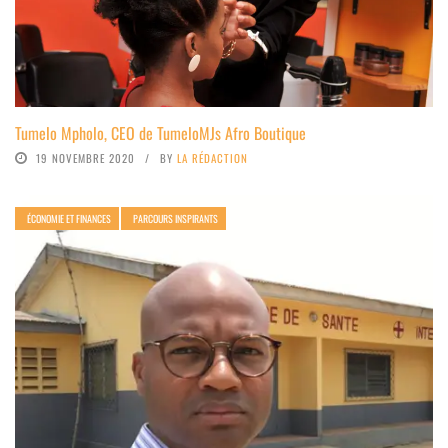
Tumelo Mpholo, CEO de TumeloMJs Afro Boutique
19 NOVEMBRE 2020
BY
LA RÉDACTION
ÉCONOMIE ET FINANCES
PARCOURS INSPIRANTS