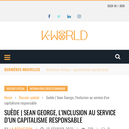
SIGN IN / JOIN
DERNIÈRES NOUVELLES
Animation Afrique : structuration du marché
DOSSIER SPÉCIAL
INFORMATION SOCIO-ÉCONOMIQUE
Home
›
Dossier spécial
›
Suède | Sean George, l’inclusion au service d’un
capitalisme responsable
SUÈDE | SEAN GEORGE, L’INCLUSION AU SERVICE
D’UN CAPITALISME RESPONSABLE
BY
LA RÉDACTION
15 FÉVRIER 2021
719
0