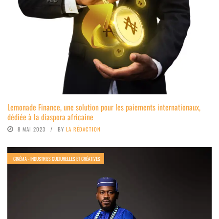
Lemonade Finance, une solution pour les paiements internationaux,
dédiée à la diaspora africaine
8 MAI 2023
BY
LA RÉDACTION
CINÉMA - INDUSTRIES CULTURELLES ET CRÉATIVES